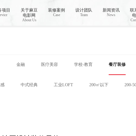
线视频,国产AV无码乱码国产精品麻豆
务项目
关于麻豆
装修案例
设计团队
新闻资讯
联
rvice
Case
Team
News
电影网
About Us
Con
网
金融
医疗美容
学校-教育
餐厅装修
技感
中式经典
工业LOFT
200㎡以下
200-