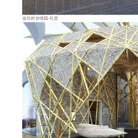
金坑村乡情园-礼堂