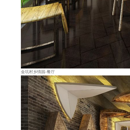
金坑村乡情园-餐厅