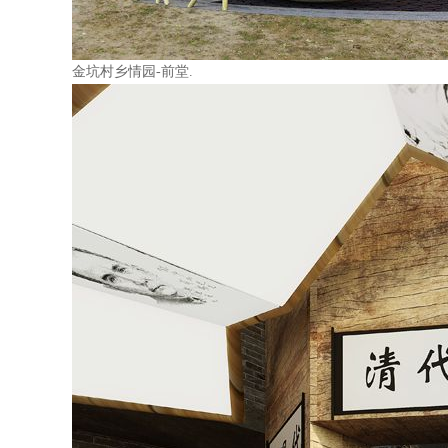
金坑村乡情园-前堂.