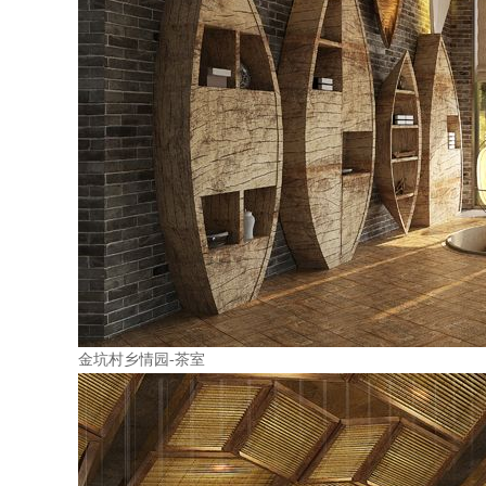
金坑村乡情园-茶室