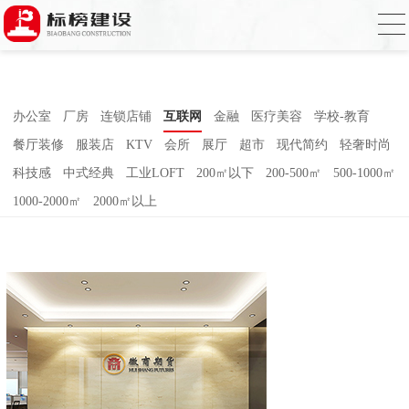
麻豆电影网,91精品麻豆视频,麻豆成人在线
视频,国产AV无码乱码国产精品麻豆
办公室
厂房
连锁店铺
互联网
金融
医疗美容
学校-教育
餐厅装修
服装店
KTV
会所
展厅
超市
现代简约
轻奢时尚
科技感
中式经典
工业LOFT
200㎡以下
200-500㎡
500-1000㎡
1000-2000㎡
2000㎡以上