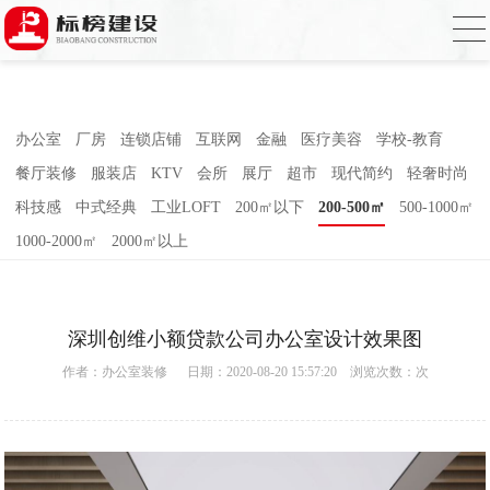
麻豆电影网,91精品麻豆视频,麻豆成人在线
视频,国产AV无码乱码国产精品麻豆
办公室
厂房
连锁店铺
互联网
金融
医疗美容
学校-教育
餐厅装修
服装店
KTV
会所
展厅
超市
现代简约
轻奢时尚
科技感
中式经典
工业LOFT
200㎡以下
200-500㎡
500-1000㎡
1000-2000㎡
2000㎡以上
深圳创维小额贷款公司办公室设计效果图
作者：
办公室装修
日期：2020-08-20 15:57:20 浏览次数：
次