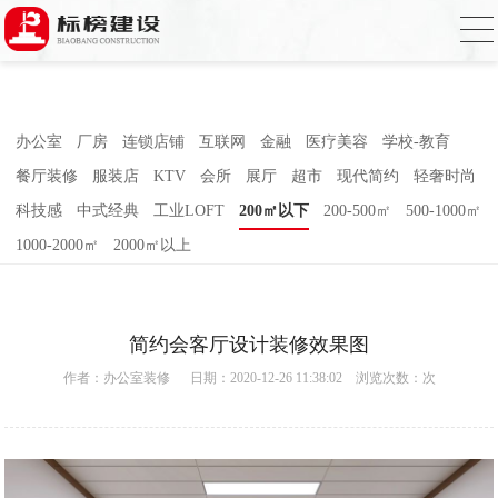
麻豆电影网,91精品麻豆视频,麻豆成人在线
视频,国产AV无码乱码国产精品麻豆
办公室
厂房
连锁店铺
互联网
金融
医疗美容
学校-教育
餐厅装修
服装店
KTV
会所
展厅
超市
现代简约
轻奢时尚
科技感
中式经典
工业LOFT
200㎡以下
200-500㎡
500-1000㎡
1000-2000㎡
2000㎡以上
简约会客厅设计装修效果图
作者：
办公室装修
日期：2020-12-26 11:38:02 浏览次数：
次