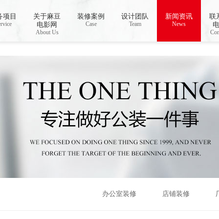
线视频,国产AV无码乱码国产精品麻豆
务项目
关于麻豆
装修案例
设计团队
新闻资讯
联
rvice
Case
Team
News
电影网
About Us
Con
办公室装修
店铺装修