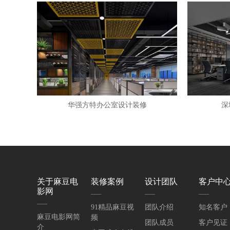
华强方特办公室设计装修
深
关于麻豆电
装修案例
设计团队
客户中
影网
91精品麻豆视
团队介绍
知名客户
麻豆电影网简
频
团队成员
客户见证
介