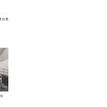
务分类
修