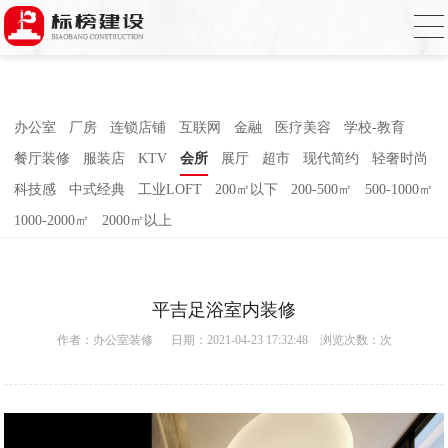
麻豆电影网,91精品麻豆视频,麻豆成人在线
视频,国产AV无码乱码国产精品麻豆
办公室
厂房
连锁店铺
互联网
金融
医疗美容
学校-教育
餐厅装修
服装店
KTV
会所
展厅
超市
现代简约
轻奢时尚
科技感
中式经典
工业LOFT
200㎡以下
200-500㎡
500-1000㎡
1000-2000㎡
2000㎡以上
平吉足浴室内装修
作者：
办公室装修
日期：2021-04-23 17:32:48 浏览次数：
次