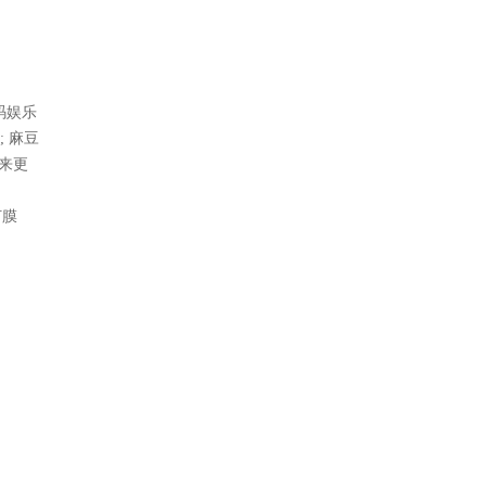
码娱乐
; 麻豆
来更
形灯膜