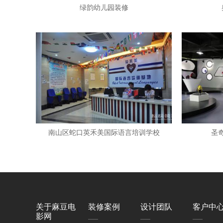
绿韵幼儿园装修
南山区蛇口英禾美国际语言培训学校
圣
关于麻豆电
装修案例
设计团队
客户中
影网