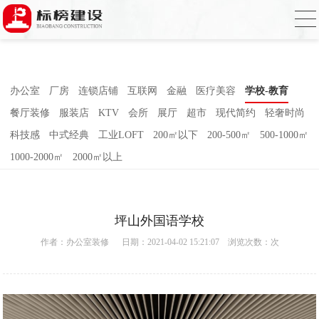
麻豆电影网,91精品麻豆视频,麻豆成人在线
视频,国产AV无码乱码国产精品麻豆
办公室
厂房
连锁店铺
互联网
金融
医疗美容
学校-教育
餐厅装修
服装店
KTV
会所
展厅
超市
现代简约
轻奢时尚
科技感
中式经典
工业LOFT
200㎡以下
200-500㎡
500-1000㎡
1000-2000㎡
2000㎡以上
坪山外国语学校
作者：
办公室装修
日期：2021-04-02 15:21:07 浏览次数：
次