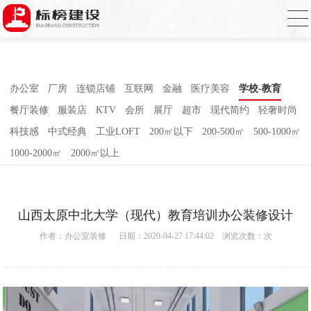
麻豆电影网,91精品麻豆视频,麻豆成人在线
视频,国产AV无码乱码国产精品麻豆
办公室
厂房
连锁店铺
互联网
金融
医疗美容
学校-教育
餐厅装修
服装店
KTV
会所
展厅
超市
现代简约
轻奢时尚
科技感
中式经典
工业LOFT
200㎡以下
200-500㎡
500-1000㎡
1000-2000㎡
2000㎡以上
山西太原中北大学（现代）教育培训办公装修设计
作者：
办公室装修
日期：2020-04-27 17:44:02 浏览次数：
次