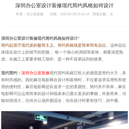
深圳办公室设计装修现代简约风格如何设计
作者：
办公室装修
日期：2020-05-28 16:42:14 浏览次数：
次
深圳
办公室设计
装修现代简约风格如何设计
?
简约起源于现代派的极简主义。简约风格就是简单而有品位。
这种品位
体现在设计上的细节的把握， 每一个细小的局部和装饰，都要深思熟
虑。在施工上更要求精工细作。是一种不容易达到的效果。
现代简约：
深圳办公室装修
现代简约风格它给人的感觉是简约大方，具
有时尚感的。因此麻豆电影网在设计和装饰时，不仅要追求实用性和使
用的便利性，麻豆电影网还应追求一定的美观性。简约并不简单，麻豆
电影网可以运用简单的设计和线条来凸显出复杂的事物，外形简单，功
能却很强大，任何办公场所都适合，但在设计时要有技巧，勿中庸。