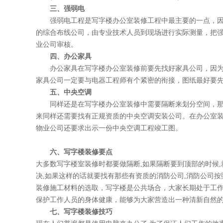
三、强弱电
强弱电工程是写字楼
办公室装修
工程中最主要的一点
的综合布线公司，由专业技术人员到现场进行实际测量，
业公司审核。
四、办公家具
办公家具在写字楼办公室装修前要先找好家具公司，因为大多
家具公司一定要与电器工程师有个紧密的衔接，图纸最好要先由
五、中央空调
同样还是在写字楼办公室装修中需要隔断来划分空间，那
来同样还需要找有正规资质的中央空调安装公司。在办公室
物业公司还要求出示一份中央空调工程竣工图。
六、写字楼装修要点
大多数写字楼室装修时都要做隔断,如果隔断要到顶部的时候
决,如果这样的话就要找有那些有资质的消防公司,消防公司按照规
装修施工材料的选取，写字楼是公共场合，大家长期处于工作中
保护工作人员的身体健康，能够为大家营造出一种清新自然的
七、写字楼装修技巧