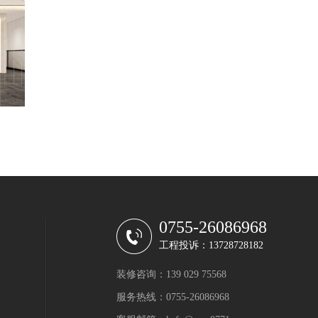
0755-26086968
工程投诉：13728728182
装修咨询：139 029 75568
服务热线：0755-26086968