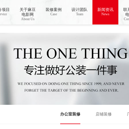
线视频,国产AV无码乱码国产精品麻豆
务项目
关于麻豆
装修案例
设计团队
新闻资讯
联
rvice
Case
Team
News
电影网
About Us
Con
办公室装修
店铺装修