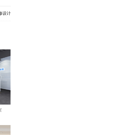
修设计
室