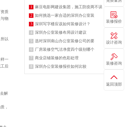
免费量房
1
麻豆电影网建设集团，施工防疫两不误
有资质
2
如何挑选一家合适的深圳办公室装
交与物
装修报价
3
深圳写字楼应该如何装修设计？
4
深圳办公室装修布局设计建议
，所以
5
选对深圳南山办公室装修公司的要
设计咨询
6
厂房装修空气洁净度四个级别哪个
7
商业店铺装修的色彩处理
这样一
装修咨询
完工后
8
深圳办公室装修报价如何比较
返回顶部
行去解
，