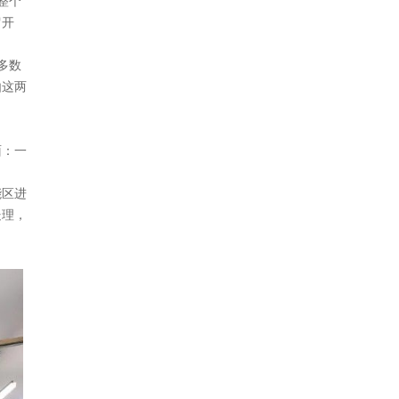
整个
留开
多数
由这两
：一
能区进
，