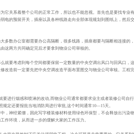
，因为它关系着整个公司的正常工作，所以也不能忽视。首先也是要找专业
把强弱电的预留开关，插座以及各种线路走向全部体现规划到图纸上，然后
数办公室都需要办公高隔断，很多线路，插座都要与隔断相连接的
这两方共同确定完后才要拿到物业公司审核的。
么就要考虑到每个空间都要保留一定数量的中央空调出风口与回风口，
装修改造前一定要先把中央空调改造平面布置图交与物业公司审核。工程
,就要进行烟感和喷淋的改动,而物业公司通常都要求业主或者装修公司自
定还要报批当地消防局进行审批,这个时间通常10—15天。
，神经紧绷，因此写字楼装修材料使用绿色环保型，不会释放出污染物质
工作环境，从而进一步的缓解大家的工作压力。