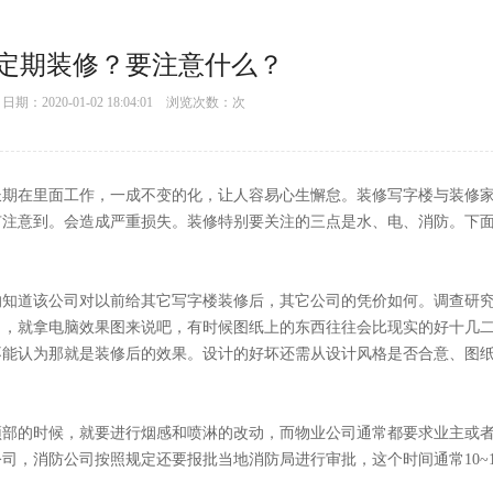
装修？要注意什么？
：2020-01-02 18:04:01 浏览次数：
次
工作，一成不变的化，让人容易心生懈怠。装修写字楼与装修
意到。会造成严重损失。装修特别要关注的三点是水、电、消防。
公司对以前给其它写字楼装修后，其它公司的凭价如何。调查研究
进了，就拿电脑效果图来说吧，有时候图纸上的东西往往会比现实的好十几
，并不能认为那就是装修后的效果。设计的好坏还需从设计风格是否合意、图
到顶部的时候，就要进行烟感和喷淋的改动，而物业公司通常都要求业主或
，消防公司按照规定还要报批当地消防局进行审批，这个时间通常10~1