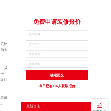
免费申请装修报价
家庭比
下面为大
、货
二十
纸设计
今日已有106人获取报价
者装修
5
最新资讯