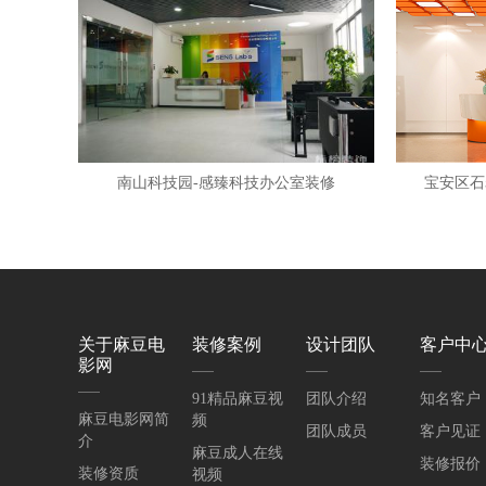
南山科技园-感臻科技办公室装修
宝安区石
关于麻豆电
装修案例
设计团队
客户中
影网
91精品麻豆视
团队介绍
知名客户
麻豆电影网简
频
团队成员
客户见证
介
麻豆成人在线
装修报价
装修资质
视频