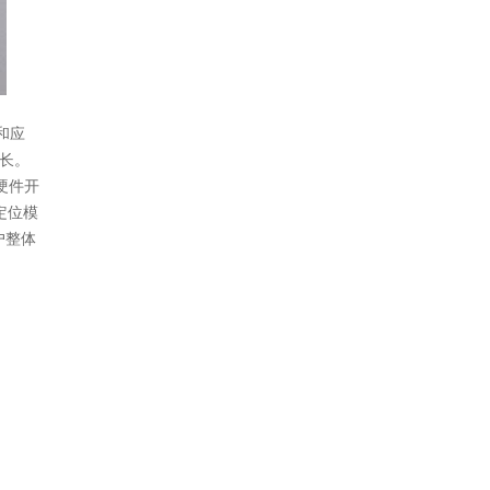
究和应
。
软硬件开
航定位模
客户整体