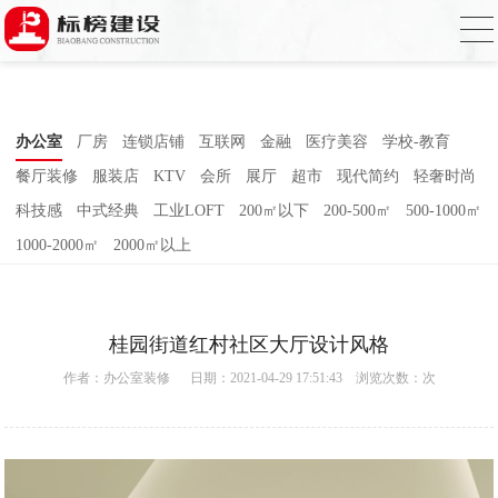
麻豆电影网,91精品麻豆视频,麻豆成人在线
视频,国产AV无码乱码国产精品麻豆
办公室
厂房
连锁店铺
互联网
金融
医疗美容
学校-教育
餐厅装修
服装店
KTV
会所
展厅
超市
现代简约
轻奢时尚
科技感
中式经典
工业LOFT
200㎡以下
200-500㎡
500-1000㎡
1000-2000㎡
2000㎡以上
桂园街道红村社区大厅设计风格
作者：
办公室装修
日期：2021-04-29 17:51:43 浏览次数：
次