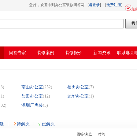
线视频,国产AV无码乱码国产精品麻豆
您好，欢迎来到办公室装修问答网! [
请登录
]
|
[
免费注册
]
免费
问答专家
装修案例
装修报价
新闻资讯
联系麻豆
网
13)
南山办公室
(252)
福田办公室
(7)
11)
盐田办公室
(12)
龙华办公室
(1)
402)
深圳厂房装
(5)
题
？
待解决
√
已解决
回答/浏览
时间